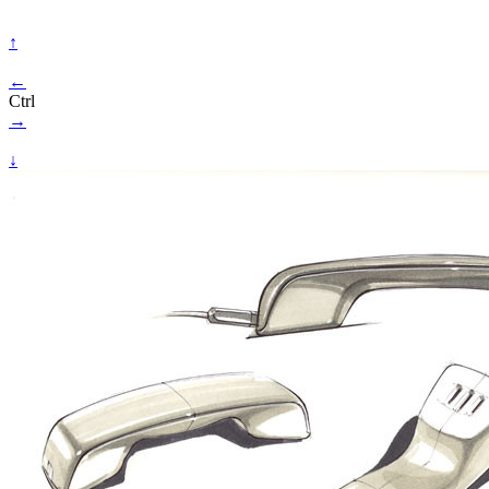
↑
←
Ctrl
→
↓