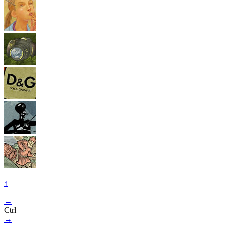
↑
←
Ctrl
→