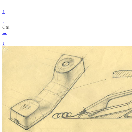
↑
←
Ctrl
→
↓