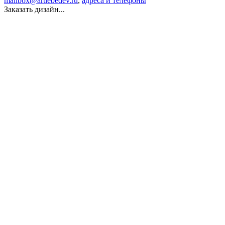
mailbox@artlebedev.ru
,
адреса и телефоны
Заказать дизайн...