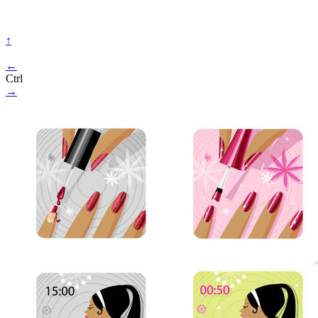
↑
←
Ctrl
→