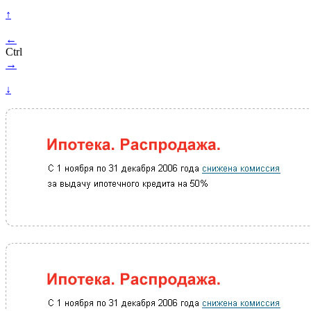
↑
←
Ctrl
→
↓