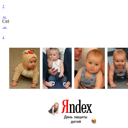
↑
←
Ctrl
→
↓