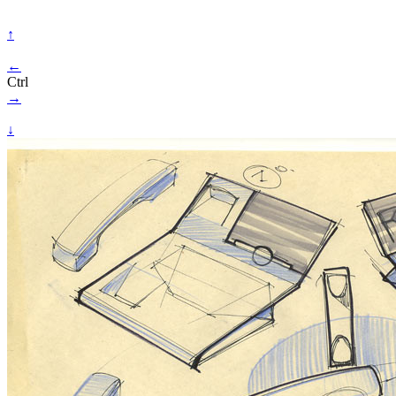
↑
←
Ctrl
→
↓