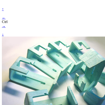
↑
←
Ctrl
→
↓