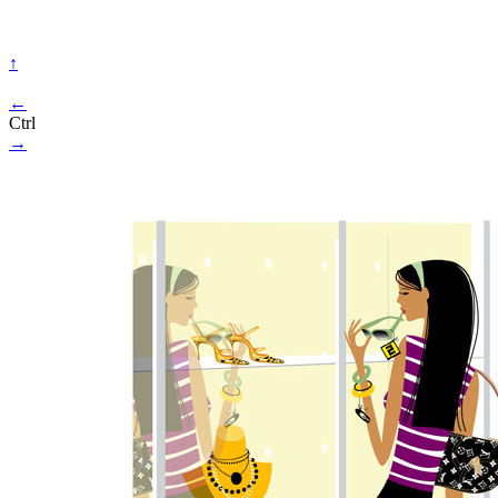
↑
←
Ctrl
→