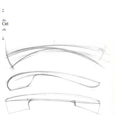
↑
←
Ctrl
→
↓