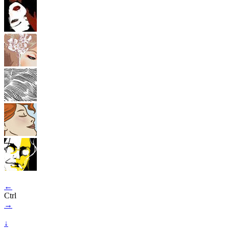
←
Ctrl
→
↓