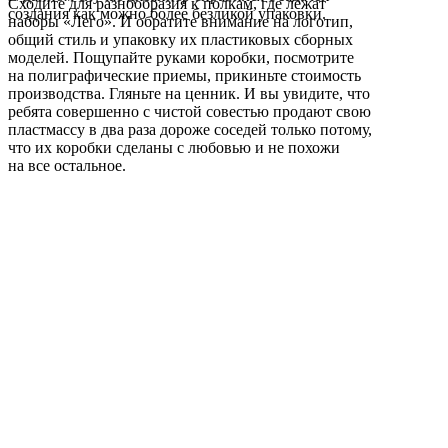
Сходите для разнообразия к полкам, где лежат
создания как можно более безликой упаковки.
наборы «Лего». И обратите внимание на логотип,
общий стиль и упаковку их пластиковых сборных
моделей. Пощупайте руками коробки, посмотрите
на полиграфические приемы, прикиньте стоимость
производства. Гляньте на ценник. И вы увидите, что
ребята совершенно с чистой совестью продают свою
пластмассу в два раза дороже соседей только потому,
что их коробки сделаны с любовью и не похожи
на все остальное.