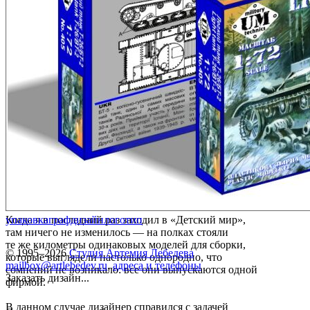
Когда я в последний раз заходил в «Детский мир»,
упаковка
графдизайн
логотип
там ничего не изменилось — на полках стояли
те же километры одинаковых моделей для сборки,
© 1995–2026
Студия Артемия Лебедева
которые выглядели настолько однородно, что
mailbox@artlebedev.ru
,
адреса и телефоны
сомнений не возникало: все они выпускаются одной
Заказать дизайн...
фирмой.
В данном случае дизайнер справился с задачей