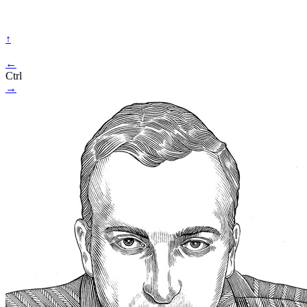
↑
←
Ctrl
→