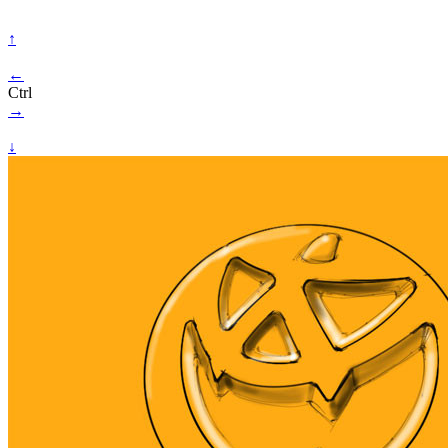
↑
←
Ctrl
→
↓