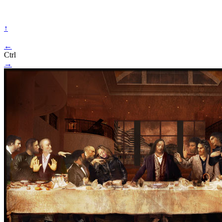
↑
←
Ctrl
→