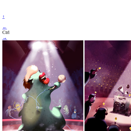
↑
←
Ctrl
→