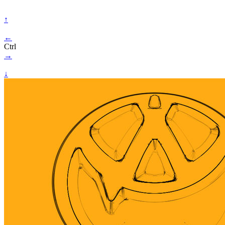
↑
←
Ctrl
→
↓