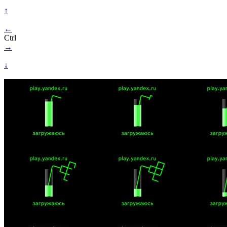
↑
←
Ctrl
→
↓