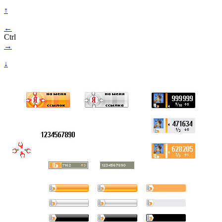
↑
←
Ctrl
→
↓