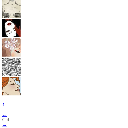
↑
←
Ctrl
→