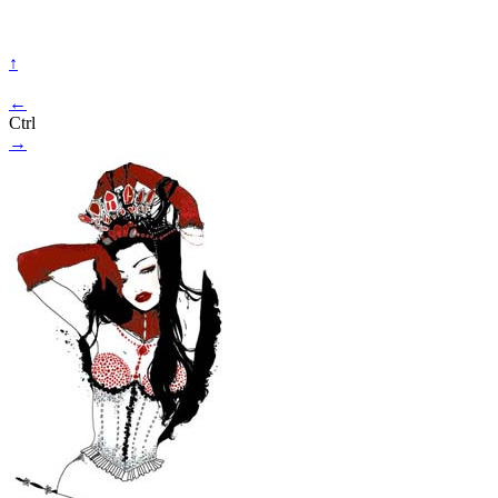
↑
←
Ctrl
→