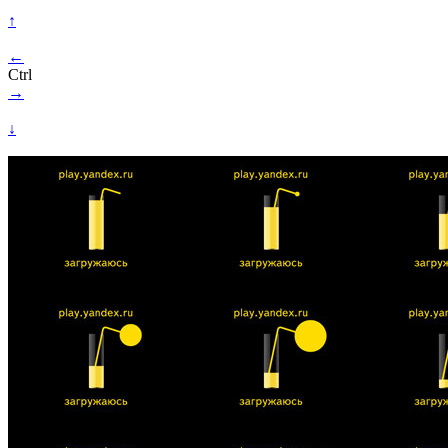
↑
←
Ctrl
→
↓