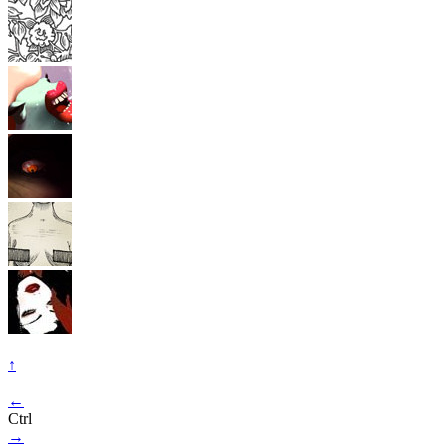
↑
←
Ctrl
→