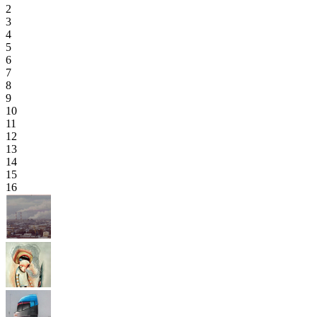
2
3
4
5
6
7
8
9
10
11
12
13
14
15
16