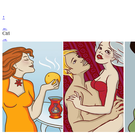
↑
←
Ctrl
→