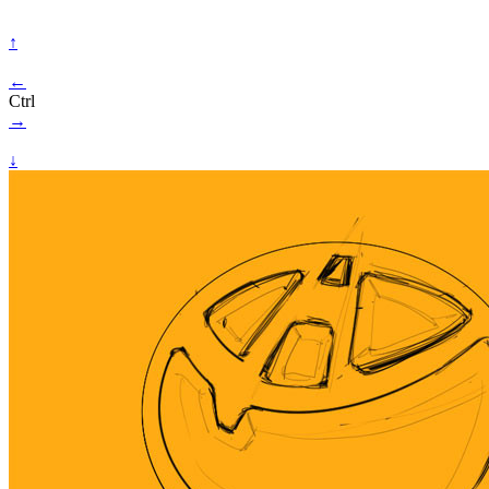
↑
←
Ctrl
→
↓