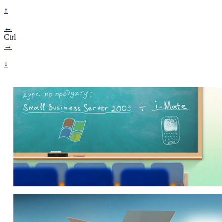
↑
←
Ctrl
→
↓