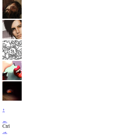
↑
←
Ctrl
→