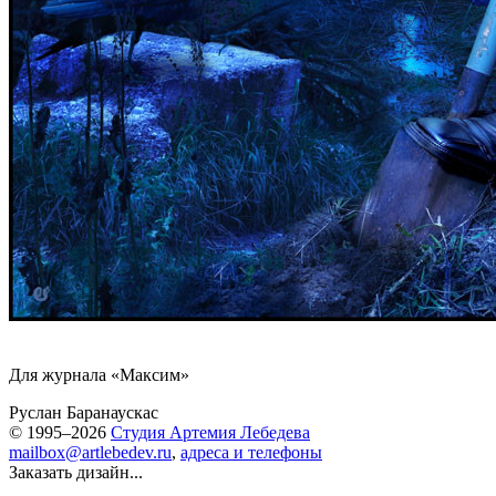
Для журнала «Максим»
Руслан Баранаускас
© 1995–2026
Студия Артемия Лебедева
mailbox@artlebedev.ru
,
адреса и телефоны
Заказать дизайн...