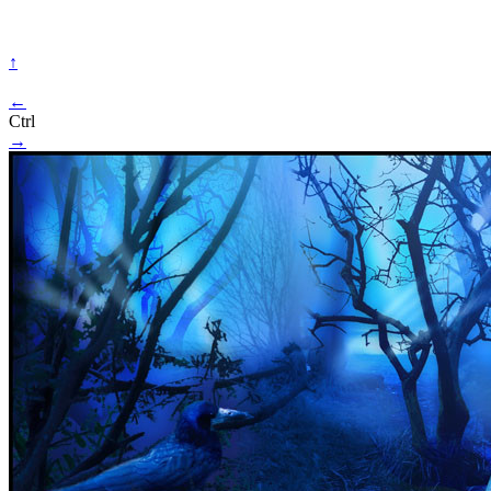
↑
←
Ctrl
→