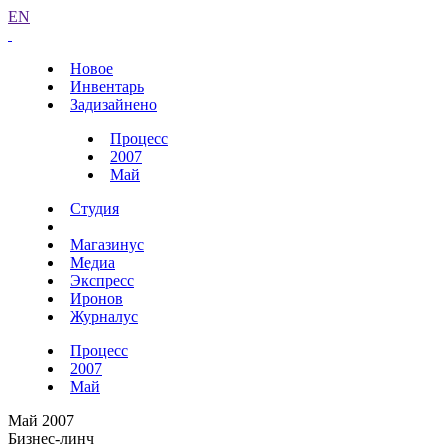
EN
Новое
Инвентарь
Задизайнено
Процесс
2007
Май
Студия
Магазинус
Медиа
Экспресс
Иронов
Журналус
Процесс
2007
Май
Май 2007
Бизнес-линч