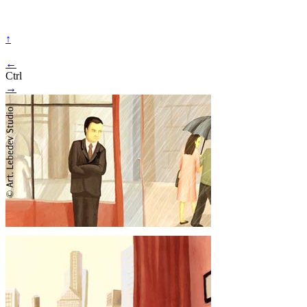
↑
←
Ctrl
→