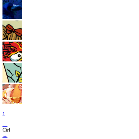
↑
←
Ctrl
→