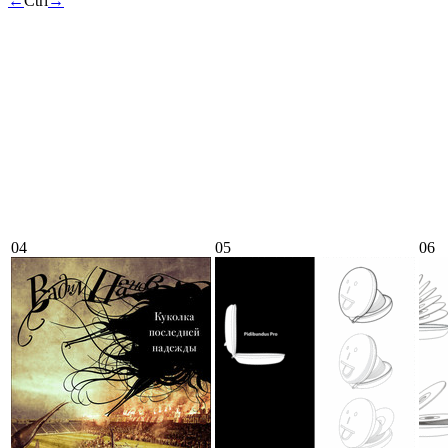
←
Ctrl
→
04
05
06