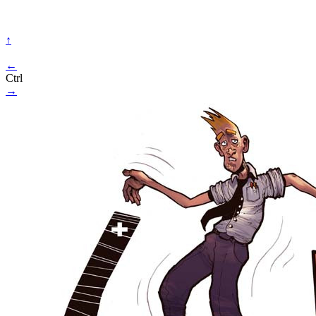
↑
←
Ctrl
→