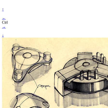
↑
←
Ctrl
→
↓