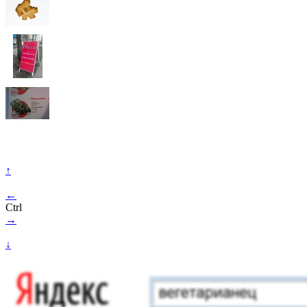
↑
←
Ctrl
→
↓