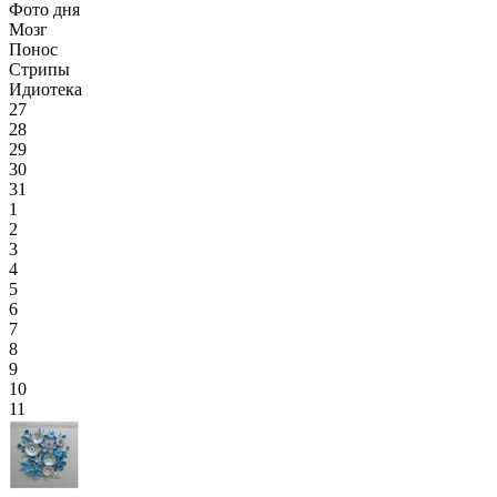
Фото дня
Мозг
Понос
Стрипы
Идиотека
27
28
29
30
31
1
2
3
4
5
6
7
8
9
10
11