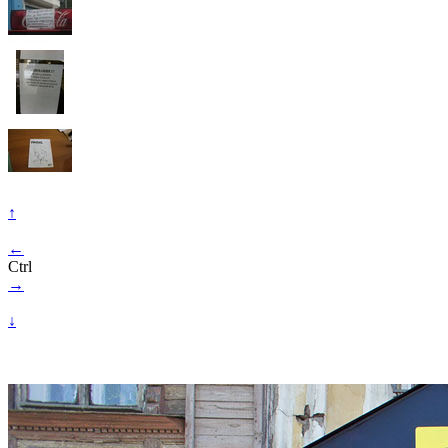
↑
←
Ctrl
→
↓