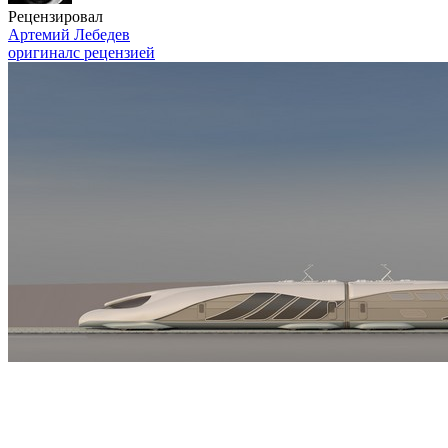
Рецензировал
Артемий Лебедев
оригинал
с рецензией