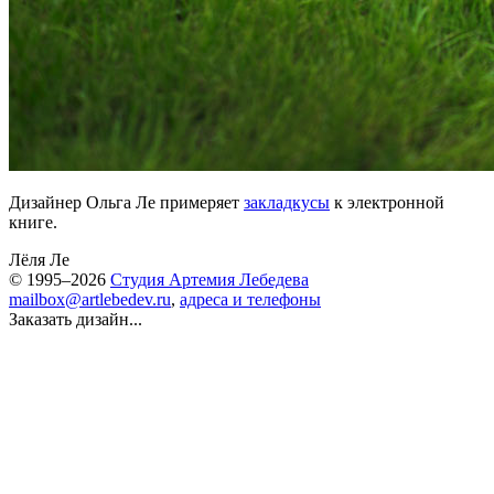
Дизайнер Ольга Ле примеряет
закладкусы
к электронной
книге.
Лёля Ле
© 1995–2026
Студия Артемия Лебедева
mailbox@artlebedev.ru
,
адреса и телефоны
Заказать дизайн...