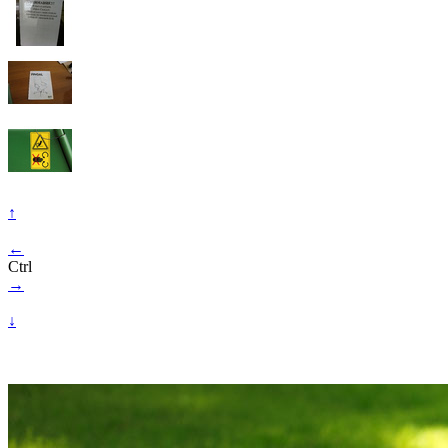
↑
←
Ctrl
→
↓