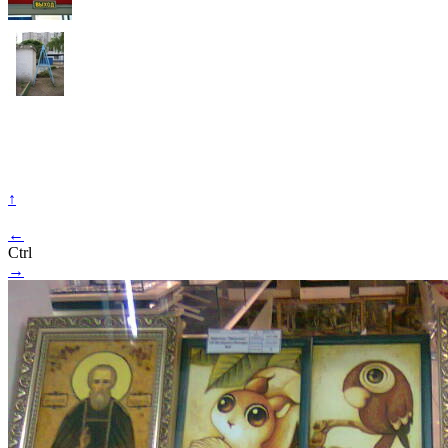
↑
←
Ctrl
→