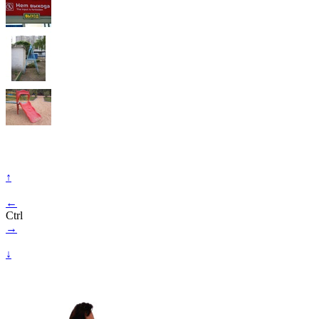
↑
←
Ctrl
→
↓