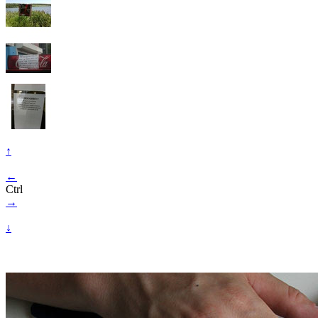
↑
←
Ctrl
→
↓