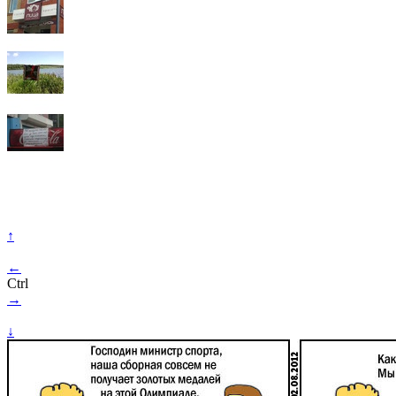
↑
←
Ctrl
→
↓