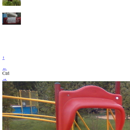
↑
←
Ctrl
→