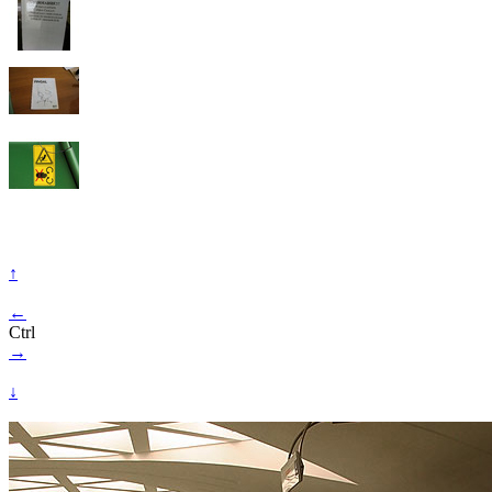
↑
←
Ctrl
→
↓