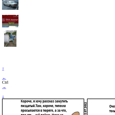
↑
←
Ctrl
→
↓