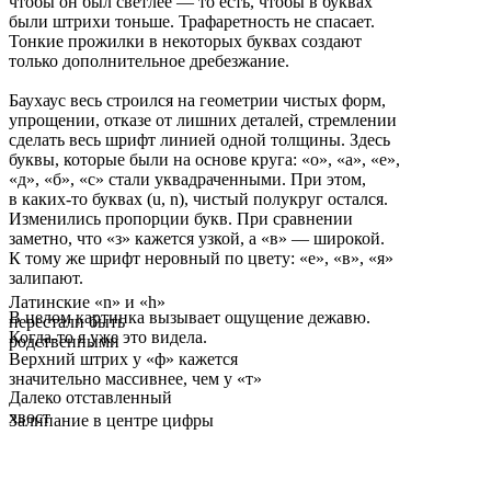
чтобы он был светлее — то есть, чтобы в буквах
были штрихи тоньше. Трафаретность не спасает.
Тонкие прожилки в некоторых буквах создают
только дополнительное дребезжание.
Баухаус весь строился на геометрии чистых форм,
упрощении, отказе от лишних деталей, стремлении
сделать весь шрифт линией одной толщины. Здесь
буквы, которые были на основе круга: «о», «a», «е»,
«д», «б», «c» стали уквадраченными. При этом,
в каких-то буквах (u, n), чистый полукруг остался.
Изменились пропорции букв. При сравнении
заметно, что «з» кажется узкой, а «в» — широкой.
К тому же шрифт неровный по цвету: «е», «в», «я»
залипают.
Латинские «n» и «h»
В целом картинка вызывает ощущение дежавю.
перестали быть
Когда-то я уже это видела.
родственными
Верхний штрих у «ф» кажется
значительно масcивнее, чем у «т»
Далеко отставленный
хвост
Залипание в центре цифры