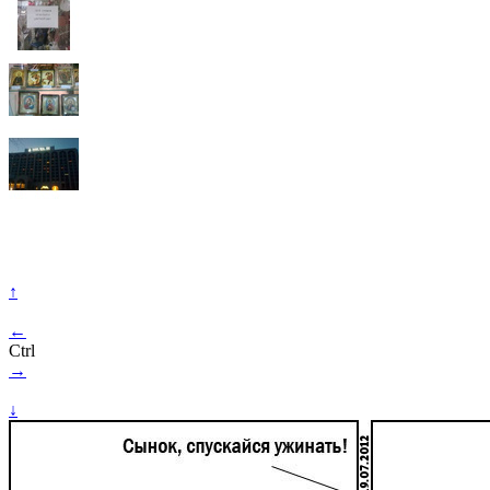
↑
←
Ctrl
→
↓