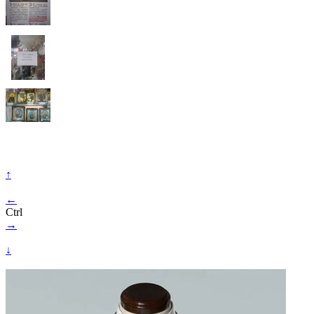
↑
←
Ctrl
→
↓