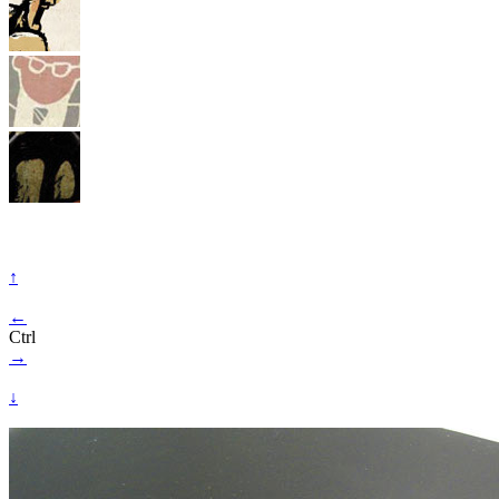
↑
←
Ctrl
→
↓